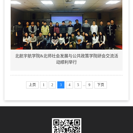
北航宇航学院&北师社会发展与公共政策学院研会交流活
动顺利举行
...
上页
1
2
3
4
5
9
下页