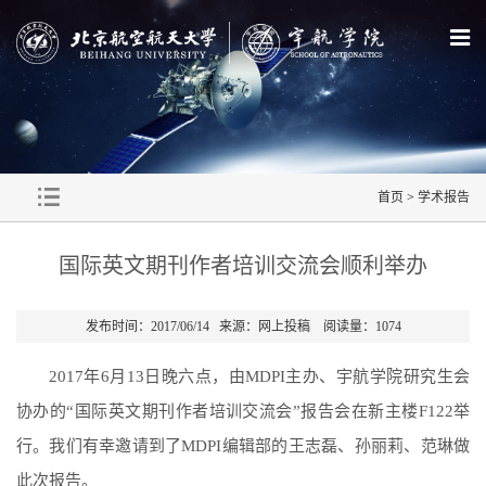
首页
>
学术报告
国际英文期刊作者培训交流会顺利举办
发布时间：2017/06/14 来源：网上投稿 阅读量：
1074
2017
年
6
月
13
日晚六点，由
MDPI
主办、宇航学院研究生会
协办的
“
国际英文期刊作者培训交流会
”
报告会在新主楼
F122
举
行。我们有幸邀请到了
MDPI
编辑部的王志磊、孙丽莉、范琳做
此次报告。