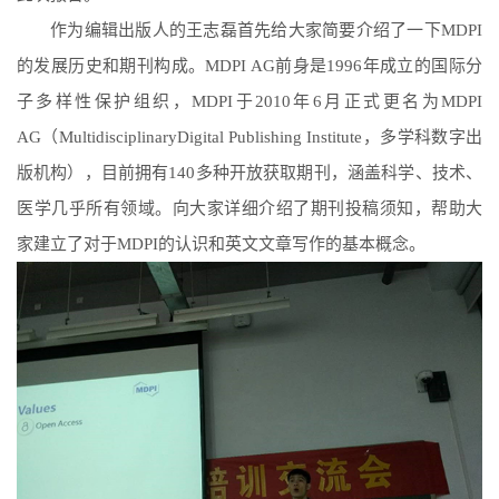
作为编辑出版人的王志磊首先给大家简要介绍了一下
MDPI
的发展历史和期刊构成。
MDPI AG
前身是
1996
年成立的国际分
子多样性保护组织，
MDPI
于
2010
年
6
月正式更名为
MDPI
AG
（
MultidisciplinaryDigital Publishing Institute
，多学科数字出
版机构），目前拥有
140
多种开放获取期刊，涵盖科学、技术、
医学几乎所有领域。向大家详细介绍了期刊投稿须知，帮助大
家建立了对于
MDPI
的认识和英文文章写作的基本概念。