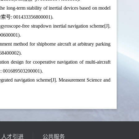
 long-term stability of inertial devices based on model
SCI检索号: 001433356800001).
gyroscope-free strapdown inertial navigation scheme[J].
00600001).
nment method for shipborne aircraft at arbitrary parking
68400002).
on design for cooperative navigation of multi-aircraft
号: 001689503200001).
grated navigation scheme[J]. Measurement Science and
人才引进
公共服务