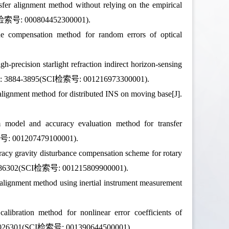
sfer alignment method without relying on the empirical
(SCI检索号: 000804452300001).
e compensation method for random errors of optical
precision starlight refraction indirect horizon-sensing
24, 73: 3884-3895(SCI检索号: 001216973300001).
 alignment method for distributed INS on moving base[J].
 model and accuracy evaluation method for transfer
检索号: 001207479100001).
acy gravity disturbance compensation scheme for rotary
(8): 086302(SCI检索号: 001215809900001).
 alignment method using inertial instrument measurement
ibration method for nonlinear error coefficients of
(2): 026301(SCI检索号: 001390644500001).