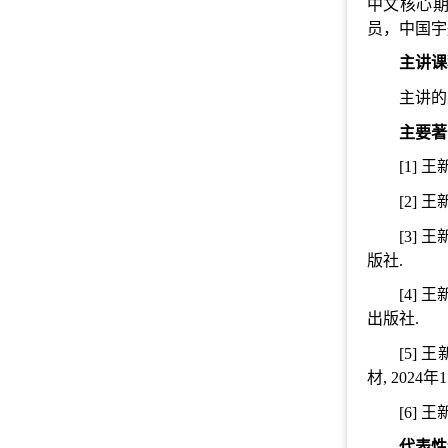
中文核心
员，中国宇
主讲课
主讲的
主要
著
[1] 
[2] 
[3] 
版社.
[4] 
出版社.
[5]
材, 2024
[6] 
代表
性