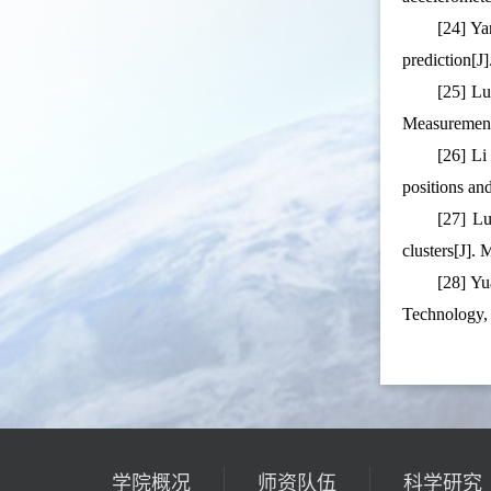
[24] Ya
prediction[
[25] Lu
Measurement
[26] Li
positions a
[27] Lu
clusters[J]
[28] Yu
Technology
学院概况
师资队伍
科学研究