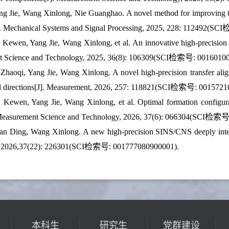
ng Jie, Wang Xinlong, Nie Guanghao. A novel method for improving the
J]. Mechanical Systems and Signal Processing, 2025, 228: 112492(
 Kewen, Yang Jie, Wang Xinlong, et al. An innovative high-precision 
 Science and Technology, 2025, 36(8): 106309(SCI检索号: 0016010
 Zhaoqi, Yang Jie, Wang Xinlong. A novel high-precision transfer alig
nd directions[J]. Measurement, 2026, 257: 118821(SCI检索号: 0015721
 Kewen, Yang Jie, Wang Xinlong, et al. Optimal formation configurati
. Measurement Science and Technology, 2026, 37(6): 066304(SCI检索
an Ding, Wang Xinlong. A new high-precision SINS/CNS deeply inte
, 2026,37(22): 226301(SCI检索号:
001777080900001).
本科生
研究生
党群建设