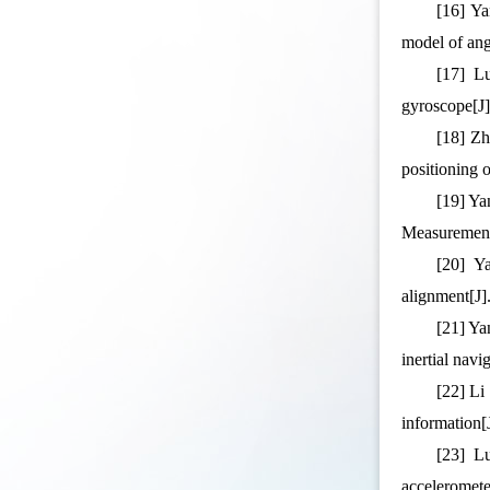
[16] Ya
model of an
[17] L
gyroscope[
[18] Zh
positioning
[19] Ya
Measuremen
[20] Y
alignment[J
[21] Ya
inertial na
[22] Li
information
[23] L
acceleromet