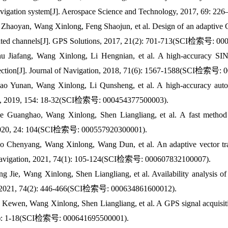
navigation system[J]. Aerospace Science and Technology, 2017, 69
 Zhaoyan, Wang Xinlong, Feng Shaojun, et al. Design of an adaptive GP
ated channels[J]. GPS Solutions, 2017, 21(2): 701-713(SCI检索号: 0
u Jiafang, Wang Xinlong, Li Hengnian, et al. A high-accuracy SIN
rection[J]. Journal of Navigation, 2018, 71(6): 1567-1588(SCI检索号:
ao Yunan, Wang Xinlong, Li Qunsheng, et al. A high-accuracy auto
a, 2019, 154: 18-32(SCI检索号: 000454377500003).
e Guanghao, Wang Xinlong, Shen Liangliang, et al. A fast method 
 2020, 24: 104(SCI检索号: 000557920300001).
ao Chenyang, Wang Xinlong, Wang Dun, et al. An adaptive vector tr
Navigation, 2021, 74(1): 105-124(SCI检索号: 000607832100007).
ng Jie, Wang Xinlong, Shen Liangliang, et al. Availability analysis 
, 2021, 74(2): 446-466(SCI检索号: 000634861600012).
 Kewen, Wang Xinlong, Shen Liangliang, et al. A GPS signal acquisitio
2): 1-18(SCI检索号: 000641695500001).