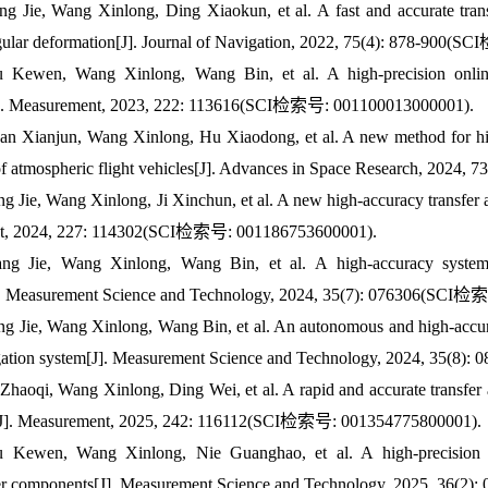
ng Jie, Wang Xinlong, Ding Xiaokun, et al. A fast and accurate tran
gular deformation[J]. Journal of Navigation, 2022, 75(4): 878-900
u Kewen, Wang Xinlong, Wang Bin, et al. A high-precision onlin
J]. Measurement, 2023, 222: 113616(SCI检索号: 001100013000001).
an Xianjun, Wang Xinlong, Hu Xiaodong, et al. A new method for high-
 of atmospheric flight vehicles[J]. Advances in Space Research, 20
ng Jie, Wang Xinlong, Ji Xinchun, et al. A new high-accuracy transfer
t, 2024, 227: 114302(SCI检索号: 001186753600001).
ang Jie, Wang Xinlong, Wang Bin, et al. A high-accuracy system
]. Measurement Science and Technology, 2024, 35(7): 076306(SCI
ng Jie, Wang Xinlong, Wang Bin, et al. An autonomous and high-accur
vigation system[J]. Measurement Science and Technology, 2024, 35
 Zhaoqi, Wang Xinlong, Ding Wei, et al. A rapid and accurate transfer
[J]. Measurement, 2025, 242: 116112(SCI检索号: 001354775800001).
u Kewen, Wang Xinlong, Nie Guanghao, et al. A high-precision cal
er components[J]. Measurement Science and Technology, 2025, 36