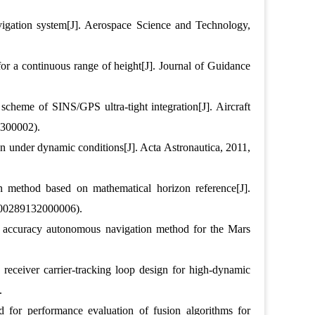
avigation system[J]. Aerospace Science and Technology,
or a continuous range of height[J]. Journal of Guidance
scheme of SINS/GPS ultra-tight integration[J]. Aircraft
300002).
on under dynamic conditions[J]. Acta Astronautica, 2011,
method based on mathematical horizon reference[J].
000289132000006).
 accuracy autonomous navigation method for the Mars
receiver carrier-tracking loop design for high-dynamic
.
for performance evaluation of fusion algorithms for