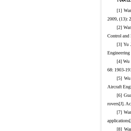
[1] Wan
2009, (13)
[2] Wan
Control an
[3] Yu 
Engineering
[4] Wu 
68: 1903-1
[5] Wu
Aircraft En
[6] Gua
rovers[J]. 
[7] Wan
application
[8] Wa