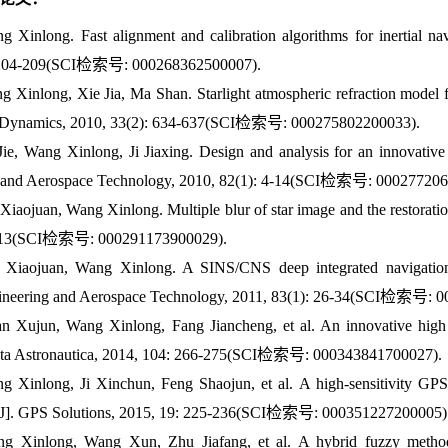
g Xinlong. Fast alignment and calibration algorithms for inertial n
: 204-209(SCI检索号: 000268362500007).
g Xinlong, Xie Jia, Ma Shan. Starlight atmospheric refraction model f
d Dynamics, 2010, 33(2): 634-637(SCI检索号: 000275802200033).
Jie, Wang Xinlong, Ji Jiaxing. Design and analysis for an innovative 
 and Aerospace Technology, 2010, 82(1): 4-14(SCI检索号: 000277206
Xiaojuan, Wang Xinlong. Multiple blur of star image and the restorati
913(SCI检索号: 000291173900029).
 Xiaojuan, Wang Xinlong. A SINS/CNS deep integrated navigation 
gineering and Aerospace Technology, 2011, 83(1): 26-34(SCI检索号: 
n Xujun, Wang Xinlong, Fang Jiancheng, et al. An innovative high
Acta Astronautica, 2014, 104: 266-275(SCI检索号: 000343841700027).
g Xinlong, Ji Xinchun, Feng Shaojun, et al. A high-sensitivity GPS 
s[J]. GPS Solutions, 2015, 19: 225-236(SCI检索号: 000351227200005)
ng Xinlong, Wang Xun, Zhu Jiafang, et al. A hybrid fuzzy method 