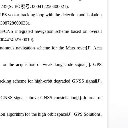
: 226–235(SCI检索号: 000412250400021).
S vector tracking loop with the detection and isolation
00398728600033).
S/CNS integrated navigation scheme based on overall
 000447492700019).
nomous navigation scheme for the Mars rover[J]. Acta
for the acquisition of weak long code signal[J]. GPS
acking scheme for high-orbit degraded GNSS signal[J].
of GNSS signals above GNSS constellation[J]. Journal of
n algorithm for the high orbit space[J]. GPS Solutions,