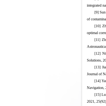
integrated 
[9] Sun
of contamin
[10] Zh
optimal cor
[11] Zh
Astronautic
[12] Ni
Solutions,
[13] Ji
Journal of 
[14] Ya
Navigation
[15] Lu
2021, 25(9